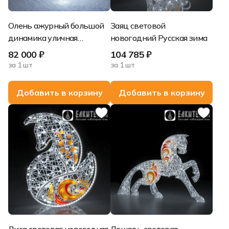
Олень ажурный большой
Заяц световой
динамика уличная
новогодний Русская зима
световая новогодняя
82 000 ₽
104 785 ₽
фигура
за 1 шт
за 1 шт
Добавить в корзину
Добавить в корзину