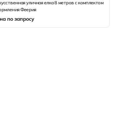
усственная уличная елка 8 метров с комплектом
ормления Феерия
на по запросу
 м
8 м
0 м
2 м
Запросить цену
4 м
6 м
8 м
0 м