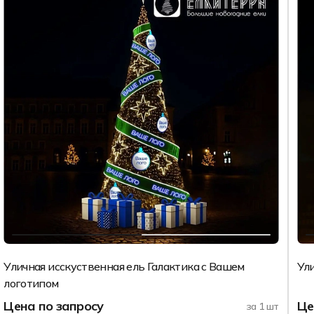
Уличная исскуственная ель Галактика с Вашем
Ул
логотипом
Цена по запросу
Це
за 1 шт