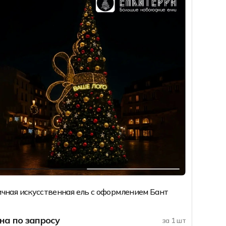
ичная искусственная ель с оформлением Бант
на по запросу
за 1 шт