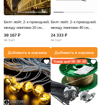
Белт-лайт, 2-х проводной,
Белт-лайт, 2-х проводной,
между лампами 20 см,
между лампами 40 см,
патрон-резина (250 шт),
патрон-резина (125 шт),
38 167 ₽
24 333 ₽
220 В, Черный провод
бухта 50 метров,, 220 В,
за 1 шт
за 1 шт
Черный провод
Добавить в корзину
Добавить в корзину
Товар дня!
00
:
00
:
00