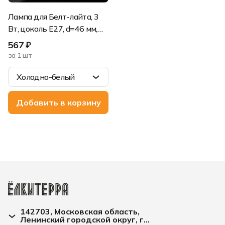
Лампа для Белт-лайта, 3
Вт, цоколь Е27, d=46 мм,
белая строб-вспышка
567 ₽
за 1 шт
Холодно-белый
Холодно-белый
Добавить в корзину
142703, Московская область,
Ленинский городской округ, г