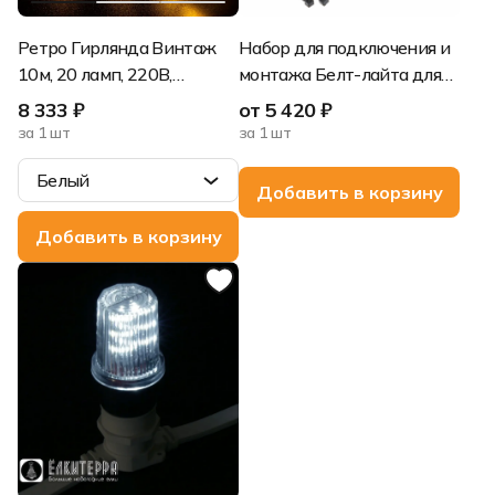
Ретро Гирлянда Винтаж
Набор для подключения и
10м, 20 ламп, 220В,
монтажа Белт-лайта для
ТЁПЛ.БЕЛЫЙ, Белый
бухты 50 метров
8 333 ₽
от 5 420 ₽
Резиновый провод
за 1 шт
за 1 шт
Белый
Белый
Добавить в корзину
Черный
Добавить в корзину