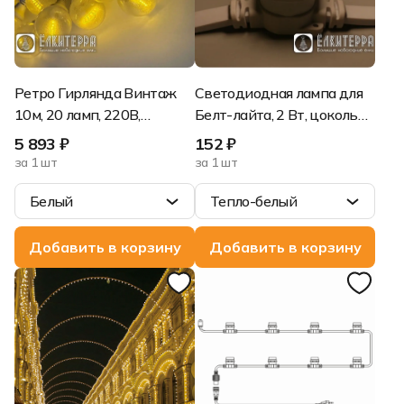
Ретро Гирлянда Винтаж
Светодиодная лампа для
10м, 20 ламп, 220В,
Белт-лайта, 2 Вт, цоколь
ТЁПЛ.БЕЛЫЙ, Белый
Е27, d=45 мм, Тепло-белая
5 893 ₽
152 ₽
Резиновый провод
за 1 шт
за 1 шт
Белый
Тепло-белый
Белый
Тепло-белый
Черный
Холодно-белый
Добавить в корзину
Добавить в корзину
Синий
Красный