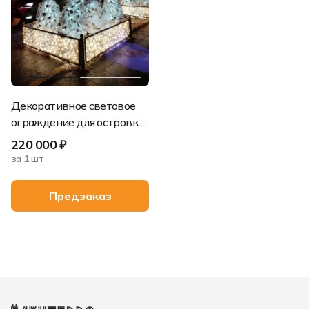
-
Декоративное световое
ограждение для островка
из елок (6 щитов 2х0,7 м)
220 000 ₽
за 1 шт
Предзаказ