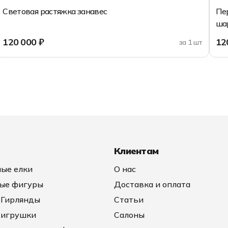
Световая растяжка занавес
Пе
ша
120 000 ₽
12
за 1 шт
Добавить в корзину
Клиентам
ые елки
О нас
ые фигуры
Доставка и оплата
 Гирлянды
Статьи
 игрушки
Салоны